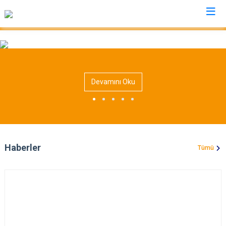
Kahramanmaraş
Afşin
Nurhak
Devamını Oku
Andırın
Pazarcık
Çağlayancerit
Türkoğlu
Ekinözü
Dulkadiroğlu
Elbistan
Onikişubat
Haberler
Tümü
Göksun