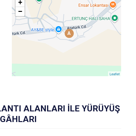
+
−
A
Leaflet
ANTI ALANLARI İLE YÜRÜYÜŞ
RGÂHLARI