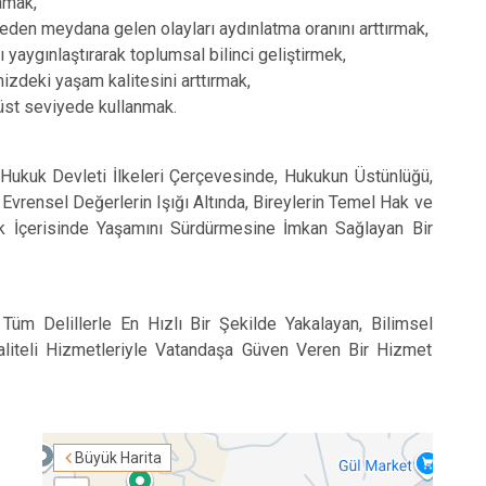
amak,
Onikişubat
den meydana gelen olayları aydınlatma oranını arttırmak,
yaygınlaştırarak toplumsal bilinci geliştirmek,
izdeki yaşam kalitesini arttırmak,
 üst seviyede kullanmak.
l Hukuk Devleti İlkeleri Çerçevesinde, Hukukun Üstünlüğü,
e Evrensel Değerlerin Işığı Altında, Bireylerin Temel Hak ve
k İçerisinde Yaşamını Sürdürmesine İmkan Sağlayan Bir
üm Delillerle En Hızlı Bir Şekilde Yakalayan, Bilimsel
aliteli Hizmetleriyle Vatandaşa Güven Veren Bir Hizmet
Büyük Harita