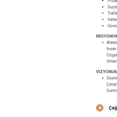
Proak
Suçla
Trafi
Vatan
Güven
MİSYONU
Atatü
İnsan
Özgür
Ortam
VİZYONU
Düzen
Çalış
Sunma
Çağ
A