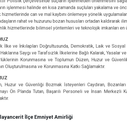
tif Polislik çerçevesinde suçların işlenmeden önlenmesini sağl
Elbistan
rın işlenmesi halinde en kısa zamanda suçluları yakalama ve önce
k hizmetlerinde can ve mal kaybını önlemeye yönelik uygulamaları 
Göksun
daşların rahat ve huzurunu bozan hususları ortadan kaldırarak ilim
lik hizmetlerinde bilimsel yöntemleri ve teknolojik imkanları en
MUZ
rk İlke ve İnkılapları Doğrultusunda, Demokratik, Laik ve Sosya
 Haklarına Saygı ve Tarafsızlık İlkelerine Bağlı Kalarak, Yasalar v
lüklerinin Korunmasına ve Toplumun Düzen, Huzur ve Güvenli
ın Oluşturulmasına ve Korunmasına Katkı Sağlamaktır.
MUZ
, Huzur ve Güvenliği Bozmak İsteyenleri Caydıran, Bozanları T
mayı Ön Planda Tutan, Başarılı Personeli ve İnsan Merkezli K
ktır.
layancerit İlçe Emniyet Amirliği