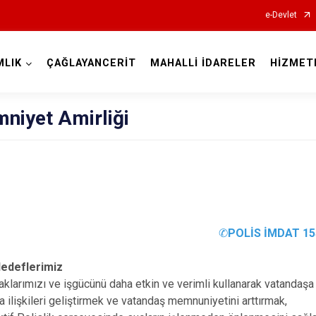
e-Devlet
MLIK
ÇAĞLAYANCERİT
MAHALLİ İDARELER
HİZMET
Kahramanmaraş
mniyet Amirliği
✆
POLİS İMDAT 15
Afşin
Andırın
edeflerimiz
Çağlayanceri
klarımızı ve işgücünü daha etkin ve verimli kullanarak vatandaşa
a ilişkileri geliştirmek ve vatandaş memnuniyetini arttırmak,
Ekinözü