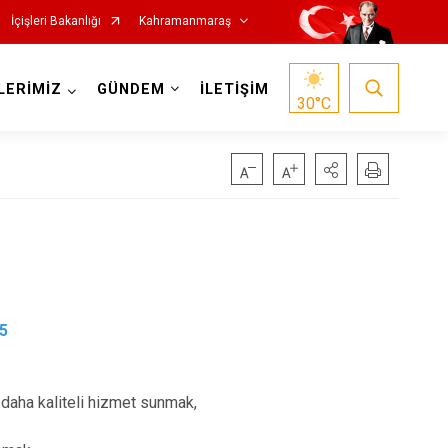
İçişleri Bakanlığı
Kahramanmaraş
LERİMİZ
GÜNDEM
İLETİŞİM
30
°C
5
Nurhak
Pazarcık
t
Türkoğlu
 daha kaliteli hizmet sunmak,
Dulkadiroğlu