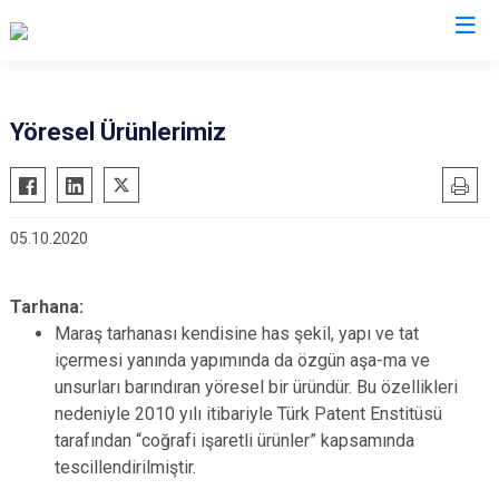
Kahramanmaraş
Yöresel Ürünlerimiz
Afşin
Nurhak
Andırın
Pazarcık
05.10.2020
Çağlayancerit
Türkoğlu
Ekinözü
Dulkadiroğlu
Tarhana:
Elbistan
Onikişubat
Maraş tarhanası kendisine has şekil, yapı ve tat
Göksun
içermesi yanında yapımında da özgün aşa-ma ve
unsurları barındıran yöresel bir üründür. Bu özellikleri
nedeniyle 2010 yılı itibariyle Türk Patent Enstitüsü
tarafından “coğrafi işaretli ürünler” kapsamında
tescillendirilmiştir.