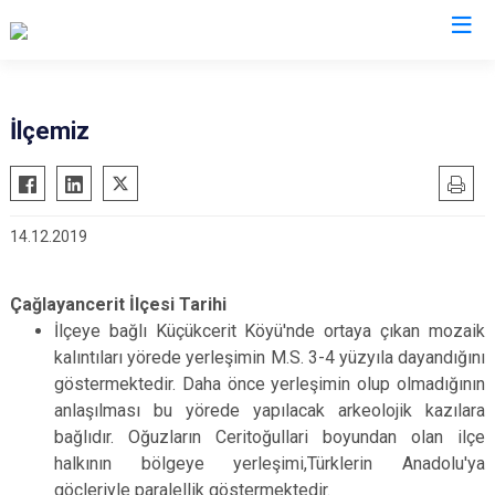
Kahramanmaraş
İlçemiz
Afşin
Nurhak
Andırın
Pazarcık
14.12.2019
Çağlayancerit
Türkoğlu
Ekinözü
Dulkadiroğlu
Çağlayancerit İlçesi Tarihi
Elbistan
Onikişubat
İlçeye bağlı Küçükcerit Köyü'nde ortaya çıkan mozaik
Göksun
kalıntıları yörede yerleşimin M.S. 3-4 yüzyıla dayandığını
göstermektedir. Daha önce yerleşimin olup olmadığının
anlaşılması bu yörede yapılacak arkeolojik kazılara
bağlıdır. Oğuzların Ceritoğullari boyundan olan ilçe
halkının bölgeye yerleşimi,Türklerin Anadolu'ya
göçleriyle paralellik göstermektedir.