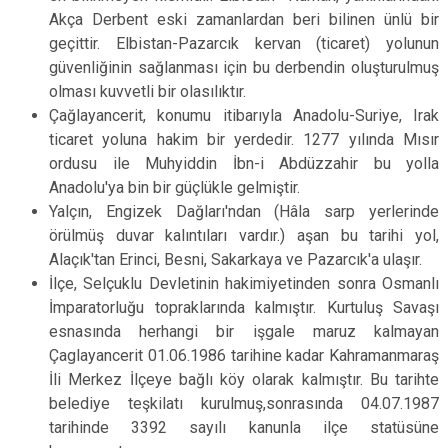
Akça Derbent eski zamanlardan beri bilinen ünlü bir
geçittir. Elbistan-Pazarcık kervan (ticaret) yolunun
güvenliğinin sağlanması için bu derbendin oluşturulmuş
olması kuvvetli bir olasılıktır.
Çağlayancerit, konumu itibarıyla Anadolu-Suriye, Irak
ticaret yoluna hakim bir yerdedir. 1277 yılında Mısır
ordusu ile Muhyiddin İbn-i Abdüzzahir bu yolla
Anadolu'ya bin bir güçlükle gelmiştir.
Yalçın, Engizek Dağları'ndan (Hâla sarp yerlerinde
örülmüş duvar kalıntıları vardır.) aşan bu tarihi yol,
Alaçık'tan Erinci, Besni, Sakarkaya ve Pazarcık'a ulaşır.
İlçe, Selçuklu Devletinin hakimiyetinden sonra Osmanlı
İmparatorluğu topraklarında kalmıştır. Kurtuluş Savaşı
esnasında herhangi bir işgale maruz kalmayan
Çaglayancerit 01.06.1986 tarihine kadar Kahramanmaraş
İli Merkez İlçeye bağlı köy olarak kalmıştır. Bu tarihte
belediye teşkilatı kurulmuş,sonrasında 04.07.1987
tarihinde 3392 sayılı kanunla ilçe statüsüne