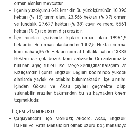
orman alanları mevcuttur.
İlçenin yüzölçümü 642 km² dir. Bu yüzölçümünün 10.396
hektarı (% 16) tarım alanı, 23.566 hektarı (% 37) orman
ve fundalık, 27.677 hektarı (% 38) çayır ve mera, 5561
hektarı (% 9) ise tarım dışı arazidir.
İlçe sınırları içerisinde toplam orman alanı 18961,5
hektardır. Bu orman alanlarından 1902,5 Hektarı normal
koru sahası,3676 Hektarı normal baltalık sahası,13383
Hektarı ise çok bozuk koru sahasıdır. Ormanlarımızda
bulunan ağaç türleri ise Meşe,Sedir,Çınar,Karaçam ve
Kızılçamdır. İlçenin Engizek Dağları kesiminde yüksek
alanlarda yaylak ve otlaklar bulunmaktadır. İlçe sınırları
içinden Göksu ve Aksu çayları geçmekte olup,
sulanabilir araziler bakımından bu su kaynakları önem
taşımaktadır.
İLÇEMİZİN NÜFUSU
Çağlayancerit İlçe Merkezi; Akdere, Aksu, Engizek,
İstiklal ve Fatih Mahalleleri olmak üzere beş mahalleye