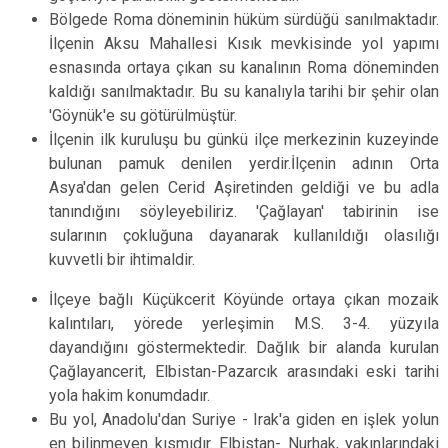
Bölgede Roma döneminin hüküm sürdüğü sanılmaktadır.
İlçenin Aksu Mahallesi Kısık mevkisinde yol yapımı
esnasında ortaya çıkan su kanalının Roma döneminden
kaldığı sanılmaktadır. Bu su kanalıyla tarihi bir şehir olan
'Göynük'e su götürülmüştür.
İlçenin ilk kuruluşu bu günkü ilçe merkezinin kuzeyinde
bulunan pamuk denilen yerdir.İlçenin adının Orta
Asya'dan gelen Cerid Aşiretinden geldiği ve bu adla
tanındığını söyleyebiliriz. 'Çağlayan' tabirinin ise
sularının çokluğuna dayanarak kullanıldığı olasılığı
kuvvetli bir ihtimaldir.
İlçeye bağlı Küçükcerit Köyünde ortaya çıkan mozaik
kalıntıları, yörede yerleşimin M.S. 3-4. yüzyıla
dayandığını göstermektedir. Dağlık bir alanda kurulan
Çağlayancerit, Elbistan-Pazarcık arasındaki eski tarihi
yola hakim konumdadır.
Bu yol, Anadolu'dan Suriye - Irak'a giden en işlek yolun
en bilinmeyen kısmıdır. Elbistan- Nurhak, yakınlarındaki